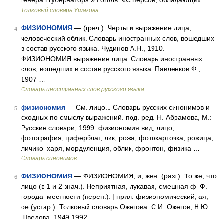
генерал губернатора.» Гоголь. «С персон, обладающих …
Толковый словарь Ушакова
ФИЗИОНОМИЯ
— (греч.). Черты и выражение лица,
4
человеческий облик. Словарь иностранных слов, вошедших
в состав русского языка. Чудинов А.Н., 1910.
ФИЗИОНОМИЯ выражение лица. Словарь иностранных
слов, вошедших в состав русского языка. Павленков Ф.,
1907 …
Словарь иностранных слов русского языка
физиономия
— См. лицо... Словарь русских синонимов и
5
сходных по смыслу выражений. под. ред. Н. Абрамова, М.:
Русские словари, 1999. физиономия вид, лицо;
фотография, циферблат, лик, рожа, фотокарточка, рожица,
личико, харя, мордуленция, облик, фронтон, физика …
Словарь синонимов
ФИЗИОНОМИЯ
— ФИЗИОНОМИЯ, и, жен. (разг.). То же, что
6
лицо (в 1 и 2 знач.). Неприятная, лукавая, смешная ф. Ф.
города, местности (перен.). | прил. физиономический, ая,
ое (устар.). Толковый словарь Ожегова. С.И. Ожегов, Н.Ю.
Шведова. 1949 1992 …