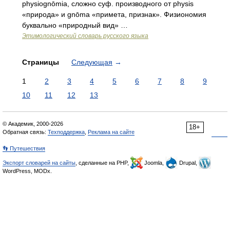
physiognōmia, сложно суф. производного от physis
«природа» и gnōma «примета, признак». Физиономия
буквально «природный вид» …
Этимологический словарь русского языка
Страницы
Следующая
→
1
2
3
4
5
6
7
8
9
10
11
12
13
© Академик, 2000-2026
18+
Обратная связь:
Техподдержка
,
Реклама на сайте
👣 Путешествия
Экспорт словарей на сайты
, сделанные на PHP,
Joomla,
Drupal,
WordPress, MODx.