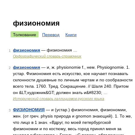
физиономия
Толкование
Перевод
Книги
физиономия
— физиономия …
1
Орфографический словарь-справочник
физиономия
— и, ж. physionomie f., нем. Physiognomie. 1.
2
устар. Физиономия есть искусство, кое научает познавать
склонности душевные по личным чертам и по сообразности
всего тела. 1760. Тред. Сокращение. // Шаля 240. Притом
он &LT;художник&GT; должен знать и&#8230; …
Исторический словарь галлицизмов русского языка
ФИЗИОНОМИЯ
— и (устар.) физиогномия, физиономии,
3
жен. (от греч. physis природа и gnomon знающий). 1. То же,
что лицо в 1 знач. «Вдруг, по моей петербургской
физиономии и по костюму, весь город принял меня за