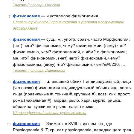
Толковый словарь Ожегова
физиономия
— и устарелое физиогномия …
7
Словарь трудностей произношения и ударения в современном
русском языке
физиономия
— сущ., ж., употр. сравн. часто Морфология:
8
(нет) чего? физиономии, чему? физиономии, (вижу) что?
физиономию, чем? физиономией, о чём? о физиономии;
мн. что? физиономии, (нет) чего? физиономий, чему?
физиономиям, (вижу) что? физиономии, чем?&#8230; …
Толковый словарь Дмитриева
физиономия
— ▲ внешний облик ↑ индивидуальный, лицо
9
(человека) физиономия индивидуальный облик лица. черты
лица (правильные #. тонкие #. крупные #). возв: лик. прост:
рожа (нахальная #). морда. рыло. харя. мурло. ряшка.
образина. кувшинное рыло. ласк: личико …
Идеографический словарь русского языка
физиономия
— Заимств. в XVIII в. из нем. яз., где
10
Physiognomia &LT; ср. лат. physiognomia, передающего греч.